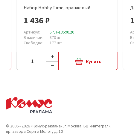
й
Набор Hobby Time, оранжевый
Д
1 436 ₽
1
Артикул:
5PJT-13590.20
А
В наличии:
370 шт
В
Свободно:
177 шт
С
Купить
© 2006 - 2026 «Комус-реклама», г. Москва, БЦ «Интеграл»,
пр. завода Серп и Молот, д. 10