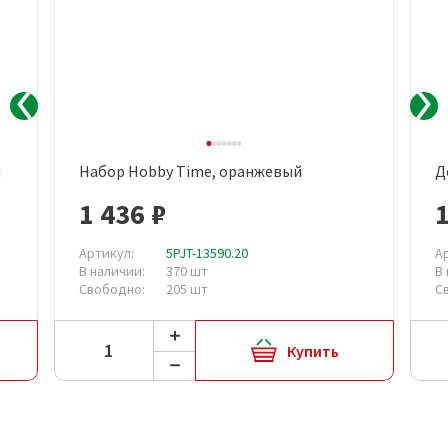
й
Набор Hobby Time, оранжевый
Д
1 436 ₽
1
Артикул:
5PJT-13590.20
А
В наличии:
370 шт
В
Свободно:
205 шт
С
Купить