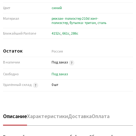
Цвет
синий
Материал
рюкзак- полиэстер 210d зонт-
полиэстер
,
бутылка- тритан
,
сталь
Ближайший Pantone
4152c
,
661c
,
286c
Остаток
Россия
В наличии
Под заказ
Свободно
Под заказ
Удалённый склад
0 шт
Описание
Характеристики
Доставка
Оплата