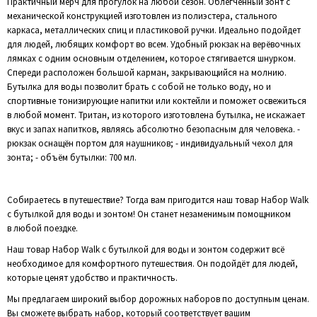
Практичный мерч для прогулок на любой сезон. Облегченный зонт с
механической конструкцией изготовлен из полиэстера, стального
каркаса, металлических спиц и пластиковой ручки. Идеально подойдет
для людей, любящих комфорт во всем. Удобный рюкзак на верёвочных
лямках с одним основным отделением, которое стягивается шнурком.
Спереди расположен большой карман, закрывающийся на молнию.
Бутылка для воды позволит брать с собой не только воду, но и
спортивные тонизирующие напитки или коктейли и поможет освежиться
в любой момент. Тритан, из которого изготовлена бутылка, не искажает
вкус и запах напитков, являясь абсолютно безопасным для человека. -
рюкзак оснащён портом для наушников; - индивидуальный чехол для
зонта; - объём бутылки: 700 мл.
Собираетесь в путешествие? Тогда вам пригодится наш товар Набор Walk
с бутылкой для воды и зонтом! Он станет незаменимым помощником
в любой поездке.
Наш товар Набор Walk с бутылкой для воды и зонтом содержит всё
необходимое для комфортного путешествия. Он подойдёт для людей,
которые ценят удобство и практичность.
Мы предлагаем широкий выбор дорожных наборов по доступным ценам.
Вы сможете выбрать набор, который соответствует вашим