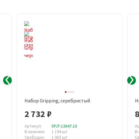
Набор Gripping, серебристый
Н
2 732 ₽
Артикул:
5PJT-13847.10
А
В наличии:
1 194 шт
В
Свободно:
1 063 шт
С