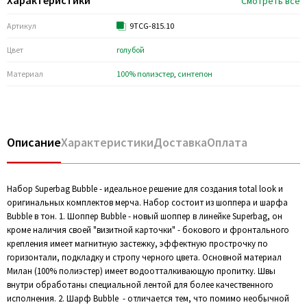
Характеристики
Смотреть все
Артикул
9TCG-815.10
Цвет
голубой
Материал
100% полиэстер
,
синтепон
Описание
Характеристики
Доставка
Оплата
Набор Superbag Bubble - идеальное решение для создания total look и
оригинальных комплектов мерча. Набор состоит из шоппера и шарфа
Bubble в тон. 1. Шоппер Bubble - новый шоппер в линейке Superbag, он
кроме наличия своей "визитной карточки" - бокового и фронтального
крепления имеет магнитную застежку, эффектную прострочку по
горизонтали, подкладку и стропу черного цвета. Основной материал
Милан (100% полиэстер) имеет водоотталкивающую пропитку. Швы
внутри обработаны специальной лентой для более качественного
исполнения. 2. Шарф Bubble - отличается тем, что помимо необычной