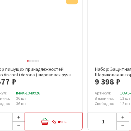
ор пишущих принадлежностей
Набор: Защитная
Быстрый просмотр
Быст
o Visconti Verona (шариковая ручка,
Шариковая автор
577 ₽
9 398 ₽
ер, футляр, артикул производителя
Cerruti 1881
343/0216)
кул:
IMKK-1948926
Артикул:
1OAS
личии:
36 шт
В наличии:
12 шт
одно:
36 шт
Свободно:
12 шт
Купить