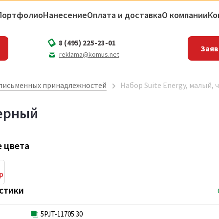
Портфолио
Нанесение
Оплата и доставка
О компании
Ко
8 (495) 225-23-01
Заяв
reklama@komus.net
письменных принадлежностей
Набор Suite Energy, малый,
черный
 цвета
стики
5PJT-11705.30