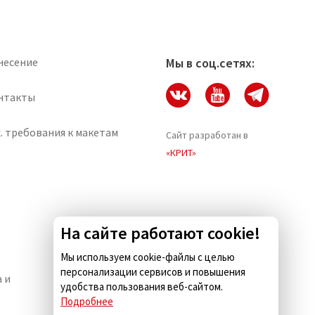
несение
Мы в соц.сетях:
нтакты
. требования к макетам
Сайт разработан в
«КРИТ»
На сайте работают cookie!
Мы используем cookie-файлы с целью
персонализации сервисов и повышения
 и
Комус.Есть — кейтеринг для
удобства пользования веб-сайтом.
бизнеса
Подробнее