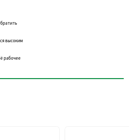
обратить
ся высоким
оё рабочее