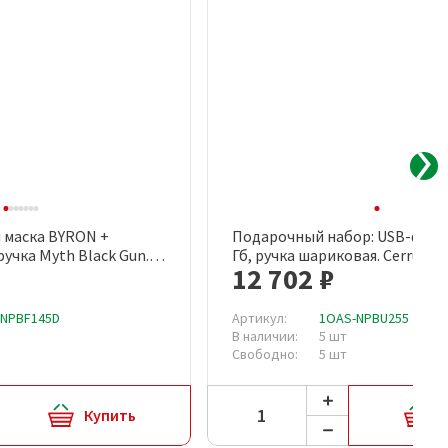
 маска BYRON +
Подарочный набор: USB-флеш
рый просмотр
Быстрый просмотр
учка Myth Black Gun.
Гб, ручка шариковая. Cerruti 1
12 702 ₽
-NPBF145D
Артикул:
1OAS-NPBU255
В наличии:
5 шт
Свободно:
5 шт
Купить