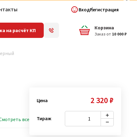
нтакты
Вход
Регистрация
Корзина
ка на расчёт КП
Заказ от
10 000 ₽
 черный
2 320 ₽
Цена
Тираж
Смотреть все