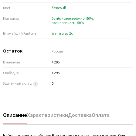
Цвет
бежевый
Материал
бамбуковое волокно- 50%
,
полипропилен- 50%
Ближайший Pantone
Warm gray 2c
Остаток
Россия
В наличии
4 295
Свободно
4 295
Удалённый склад
0
Описание
Характеристики
Доставка
Оплата
Набор столовых приборов Ron состоит из вилки, ножа и ложки. Они