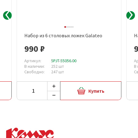
Набор из 6 столовых ложек Galateo
Н
990 ₽
Артикул:
5PJT-55056.00
А
В наличии:
252 шт
В
Свободно:
247 шт
С
Купить