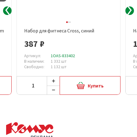
am
Набор для фитнеса Cross, синий
Н
387 ₽
1
Артикул:
1OAS-833402
А
В наличии:
1 332 шт
В
Свободно:
1 132 шт
С
Купить