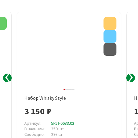
Новинка
Акция
Внимание
Товар с д
Набор Whisky Style
Н
3 150 ₽
1
Артикул:
5PJT-6633.02
А
В наличии:
350 шт
В
Свободно:
298 шт
С