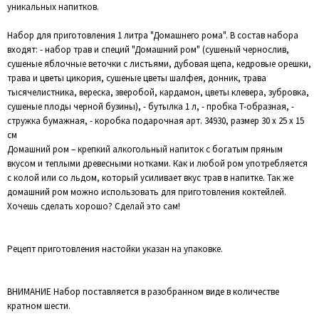
уникальных напитков.
Набор для приготовления 1 литра "Домашнего рома". В состав набора
входят: - набор трав и специй "Домашний ром" (сушеный чернослив,
сушеные яблочные веточки с листьями, дубовая щепа, кедровые орешки,
трава и цветы цикория, сушеные цветы шалфея, донник, трава
тысячелистника, вереска, зверобой, кардамон, цветы клевера, зубровка,
сушеные плоды черной бузины), - бутылка 1 л, - пробка Т-образная, -
стружка бумажная, - коробка подарочная арт. 34930, размер 30 х 25 х 15
см
Домашний ром – крепкий алкогольный напиток с богатым пряным
вкусом и теплыми древесными нотками. Как и любой ром употребляется
с колой или со льдом, который усиливает вкус трав в напитке. Так же
домашний ром можно использовать для приготовления коктейлей.
Хочешь сделать хорошо? Сделай это сам!
Рецепт приготовления настойки указан на упаковке.
ВНИМАНИЕ Набор поставляется в разобранном виде в количестве
кратном шести.