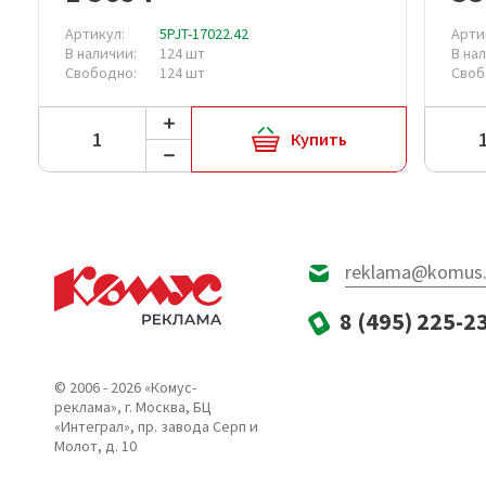
Артикул:
5PJT-17022.42
Арти
В наличии:
124 шт
В на
Свободно:
124 шт
Своб
Купить
reklama@komus.
8 (495) 225-2
© 2006 - 2026 «Комус-
реклама», г. Москва, БЦ
«Интеграл», пр. завода Серп и
Молот, д. 10