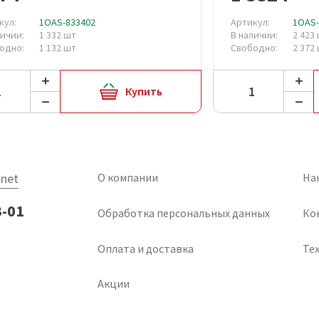
кул:
1OAS-833402
Артикул:
1OAS-
личии:
1 332 шт
В наличии:
2 423
одно:
1 132 шт
Свободно:
2 372
Купить
net
О компании
На
3-01
Обработка персональных данных
Ко
Оплата и доставка
Тех
Акции