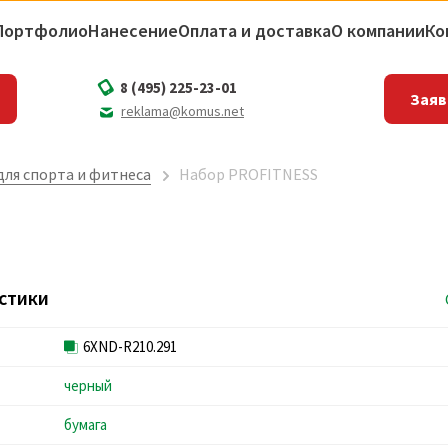
Портфолио
Нанесение
Оплата и доставка
О компании
Ко
8 (495) 225-23-01
Заяв
reklama@komus.net
ля спорта и фитнеса
Набор PROFITNESS
стики
6XND-R210.291
черный
бумага