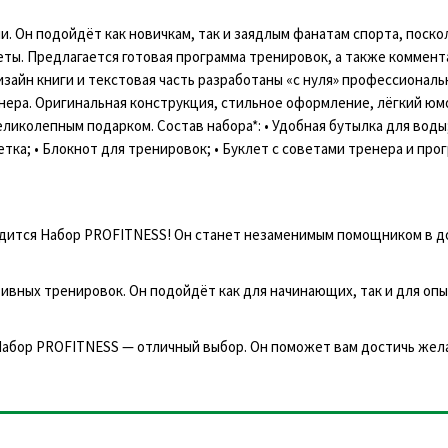
. Он подойдёт как новичкам, так и заядлым фанатам спорта, поско
ы. Предлагается готовая программа тренировок, а также коммент
зайн книги и текстовая часть разработаны «с нуля» профессионал
ера. Оригинальная конструкция, стильное оформление, лёгкий юм
колепным подарком. Состав набора*: • Удобная бутылка для воды;
етка; • Блокнот для тренировок; • Буклет с советами тренера и про
одится Набор PROFITNESS! Он станет незаменимым помощником в 
вных тренировок. Он подойдёт как для начинающих, так и для оп
 Набор PROFITNESS — отличный выбор. Он поможет вам достичь же