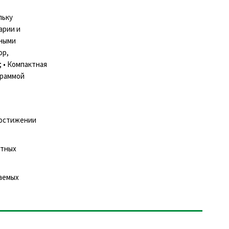
льку
арии и
ьными
ор,
 • Компактная
граммой
достижении
ытных
лаемых