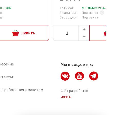
853206
Артикул:
MDON-MO2954-12
 шт
В наличии:
Под заказ
 шт
Свободно:
Под заказ
Купить
несение
Мы в соц.сетях:
нтакты
. требования к макетам
Сайт разработан в
«КРИТ»