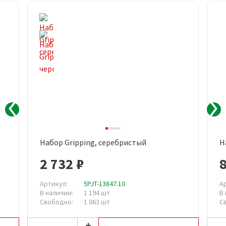
Набор Gripping, серебристый
Н
2 732 ₽
Артикул:
5PJT-13847.10
А
В наличии:
1 194 шт
В
Свободно:
1 063 шт
С