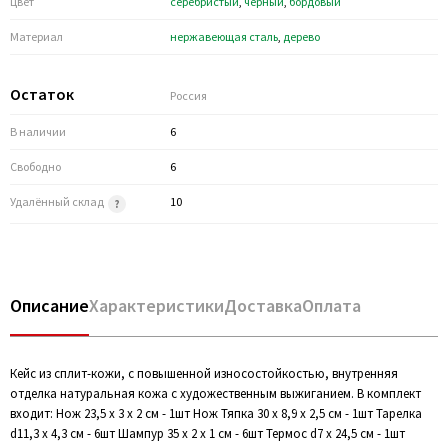
Цвет
серебристый
,
черный
,
бордовый
Материал
нержавеющая cталь
,
дерево
Остаток
Россия
В наличии
6
Свободно
6
Удалённый склад
10
Описание
Характеристики
Доставка
Оплата
Кейс из сплит-кожи, с повышенной износостойкостью, внутренняя
отделка натуральная кожа с художественным выжиганием. В комплект
входит: Нож 23,5 х 3 х 2 см - 1шт Нож Тяпка 30 х 8,9 х 2,5 см - 1шт Тарелка
d11,3 х 4,3 см - 6шт Шампур 35 х 2 х 1 см - 6шт Термос d7 х 24,5 см - 1шт