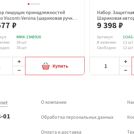
ор пишущих принадлежностей
Набор: Защитная
Быстрый просмотр
Быст
o Visconti Verona (шариковая ручка,
Шариковая автор
577 ₽
9 398 ₽
ер, футляр, артикул производителя
Cerruti 1881
343/0216)
кул:
IMKK-1948926
Артикул:
1OAS
личии:
36 шт
В наличии:
12 шт
одно:
36 шт
Свободно:
12 шт
Купить
net
О компании
На
3-01
Обработка персональных данных
Ко
Оплата и доставка
Тех