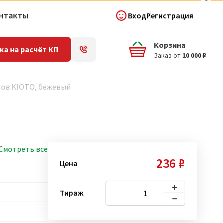
нтакты
Вход
Регистрация
Корзина
ка на расчёт КП
Заказ от
10 000 ₽
ов KIOTO, бежевый
Смотреть все
236 ₽
Цена
Тираж