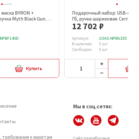
 маска BYRON +
Подарочный набор: USB-флеш
рый просмотр
Быстрый просмотр
учка Myth Black Gun.
Гб, ручка шариковая. Cerruti 1
12 702 ₽
-NPBF145D
Артикул:
1OAS-NPBU255
В наличии:
5 шт
Свободно:
5 шт
Купить
несение
Мы в соц.сетях:
нтакты
. требования к макетам
Сайт разработан в