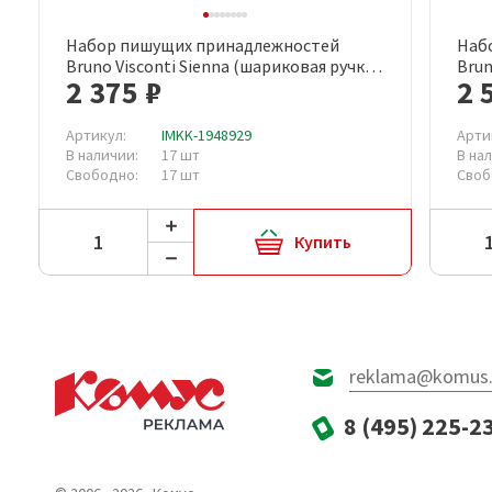
Набор пишущих принадлежностей
Наб
Быстрый просмотр
Bruno Visconti Sienna (шариковая ручка,
Brun
2 375 ₽
2 
перьевая ручка, футляр, артикул
ролл
производителя 20-0222/0344)
20-0
Артикул:
IMKK-1948929
Арти
В наличии:
17 шт
В на
Свободно:
17 шт
Своб
Купить
reklama@komus.
8 (495) 225-2