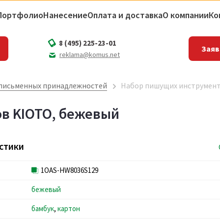
Портфолио
Нанесение
Оплата и доставка
О компании
Ко
8 (495) 225-23-01
Заяв
reklama@komus.net
письменных принадлежностей
Набор пишущих инструмент
в KIOTO, бежевый
стики
1OAS-HW8036S129
бежевый
бамбук
,
картон