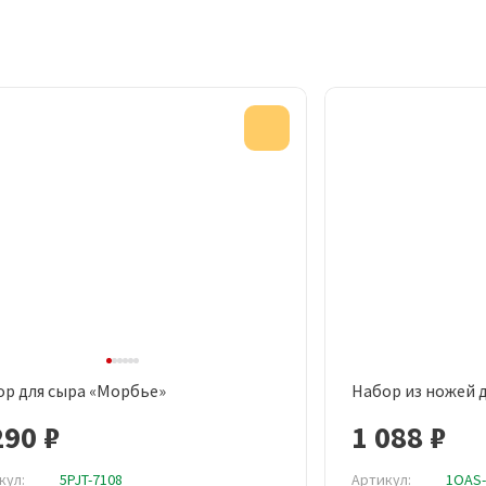
Акция
ктом
ор для сыра «Морбье»
Набор из ножей д
Быстрый просмотр
Быст
290 ₽
1 088 ₽
кул:
5PJT-7108
Артикул:
1OAS-