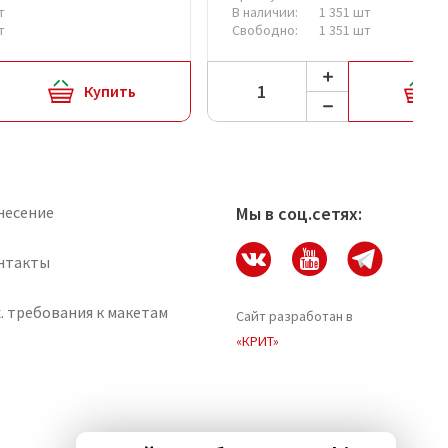
т
В наличии:
1 351 шт
т
Свободно:
1 351 шт
Купить
несение
Мы в соц.сетях:
нтакты
. требования к макетам
Сайт разработан в
«КРИТ»