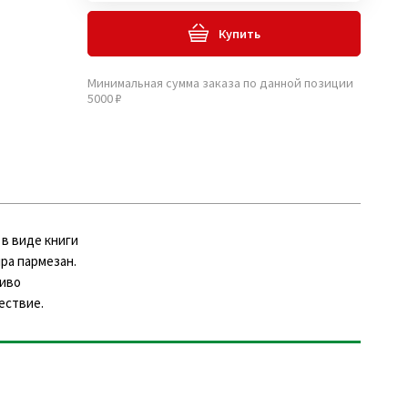
Купить
Минимальная сумма заказа по данной позиции
5000 ₽
 в виде книги
ыра пармезан.
сиво
ествие.