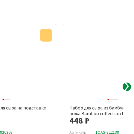
Акция
ля сыра на подставке
Набор для сыра из бамбуковой
рый просмотр
Быстрый просмотр
ножа Bamboo collection Pecor
448 ₽
826308
Артикул:
1OAS-822138