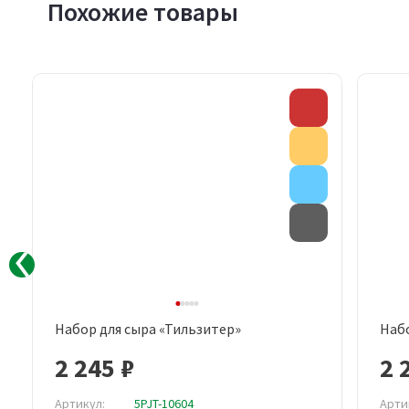
Похожие товары
Акция
Скидка
Внимание
Акция
Товар с дефектом
Внимание
Товар с дефе
Набор для сыра «Тильзитер»
Наб
Быстрый просмотр
2 245 ₽
2 
Артикул:
5PJT-10604
Арти