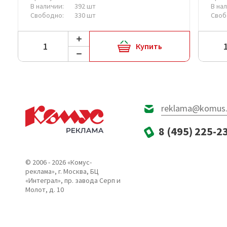
В наличии:
392 шт
В на
Свободно:
330 шт
Своб
Купить
reklama@komus.
8 (495) 225-2
© 2006 - 2026 «Комус-
реклама», г. Москва, БЦ
«Интеграл», пр. завода Серп и
Молот, д. 10