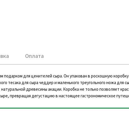
вка
Оплата
ым подарком для ценителей сыра. Он упакован в роскошную коробку
кого тесака для сыра чеддер и маленького треугольного ножа для с
 натуральной древесины акации. Коробка не только позволяет кра
сыре, превращая дегустацию в настоящее гастрономическое путеш