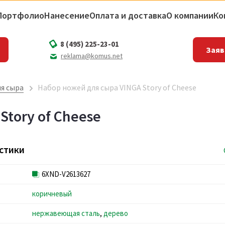
Портфолио
Нанесение
Оплата и доставка
О компании
Ко
8 (495) 225-23-01
Заяв
reklama@komus.net
я сыра
Набор ножей для сыра VINGA Story of Cheese
Story of Cheese
стики
6XND-V2613627
коричневый
нержавеющая сталь
,
дерево