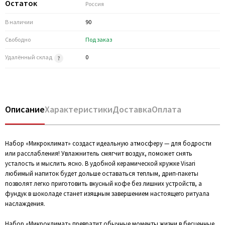
Остаток
Россия
В наличии
90
Свободно
Под заказ
Удалённый склад
0
Описание
Характеристики
Доставка
Оплата
Набор «Микроклимат» создаст идеальную атмосферу — для бодрости
или расслабления! Увлажнитель смягчит воздух, поможет снять
усталость и мыслить ясно. В удобной керамической кружке Visari
любимый напиток будет дольше оставаться теплым, дрип-пакеты
позволят легко приготовить вкусный кофе без лишних устройств, а
фундук в шоколаде станет изящным завершением настоящего ритуала
наслаждения.
Набор «Микроклимат» превратит обычные моменты жизни в бесценные