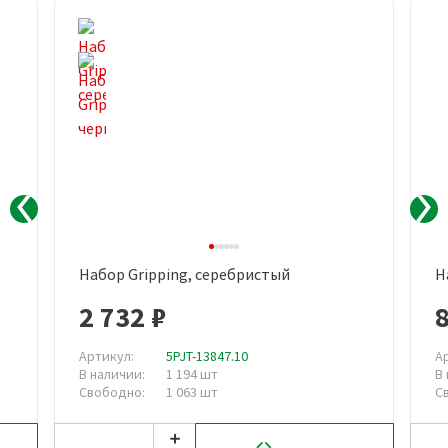
Набор Gripping, серебристый
Н
2 732 ₽
Артикул:
5PJT-13847.10
А
В наличии:
1 194 шт
В
Свободно:
1 063 шт
С