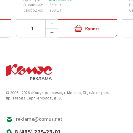
В наличии:
350 шт
В
Свободно:
299 шт
С
Купить
© 2006 - 2026 «Комус-реклама», г. Москва, БЦ «Интеграл»,
пр. завода Серп и Молот, д. 10
reklama@komus.net
8 (495) 225-23-01