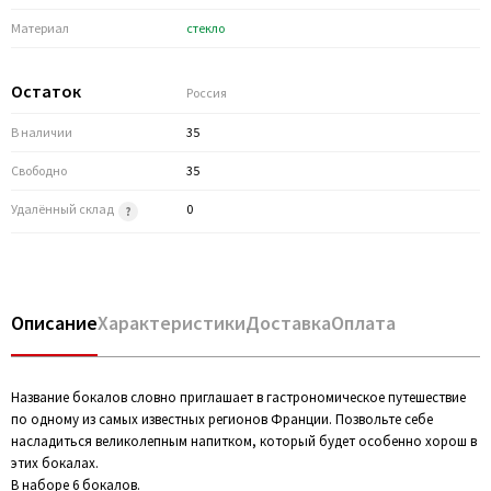
Материал
стекло
Остаток
Россия
В наличии
35
Свободно
35
Удалённый склад
0
Описание
Характеристики
Доставка
Оплата
Название бокалов словно приглашает в гастрономическое путешествие
по одному из самых известных регионов Франции. Позвольте себе
насладиться великолепным напитком, который будет особенно хорош в
этих бокалах.
В наборе 6 бокалов.