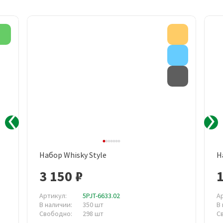
Новинка
Акция
Внимание
Товар с д
Набор Whisky Style
Н
3 150 ₽
1
Артикул:
5PJT-6633.02
А
В наличии:
350 шт
В
Свободно:
298 шт
С