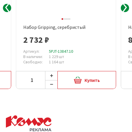
Набор Gripping, серебристый
Н
2 732 ₽
Артикул:
5PJT-13847.10
А
В наличии:
1 229 шт
В
Свободно:
1 164 шт
С
Купить