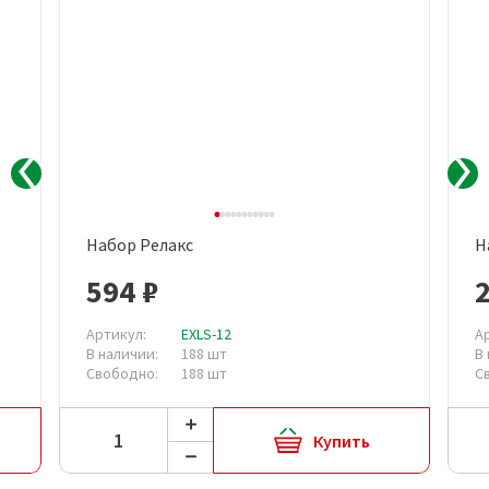
Набор Релакс
Н
594 ₽
2
Артикул:
EXLS-12
А
В наличии:
188 шт
В
Свободно:
188 шт
С
Купить