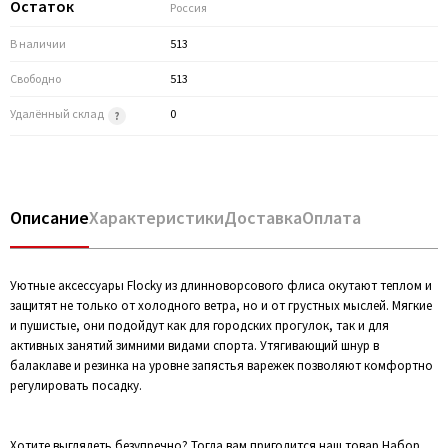
Остаток
Россия
В наличии
513
Свободно
513
Удалённый склад
0
Описание
Характеристики
Доставка
Оплата
Уютные аксессуары Flocky из длинноворсового флиса окутают теплом и
защитят не только от холодного ветра, но и от грустных мыслей. Мягкие
и пушистые, они подойдут как для городских прогулок, так и для
активных занятий зимними видами спорта. Утягивающий шнур в
балаклаве и резинка на уровне запястья варежек позволяют комфортно
регулировать посадку.
Хотите выглядеть безупречно? Тогда вам пригодится наш товар Набор