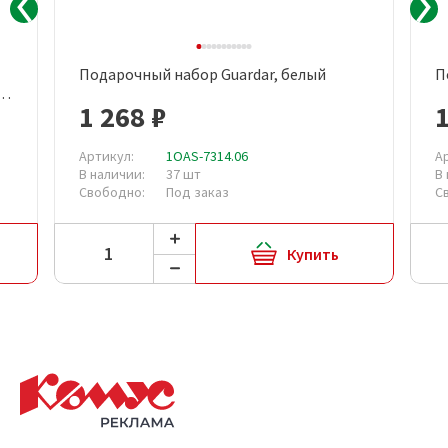
Подарочный набор Guardar, белый
П
м,
1 268 ₽
1
Артикул:
1OAS-7314.06
А
В наличии:
37 шт
В
Свободно:
Под заказ
С
Купить