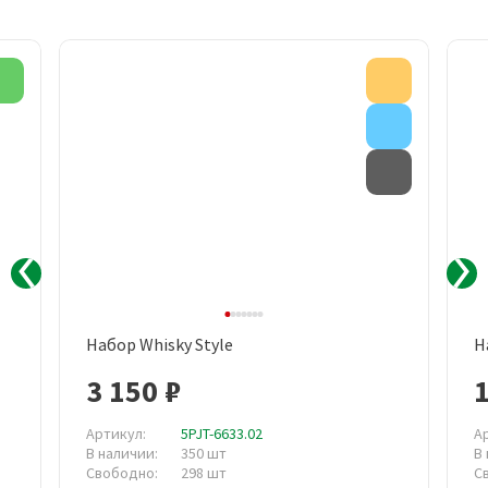
Новинка
Акция
Внимание
Товар с д
Набор Whisky Style
Н
3 150 ₽
1
Артикул:
5PJT-6633.02
А
В наличии:
350 шт
В
Свободно:
298 шт
С