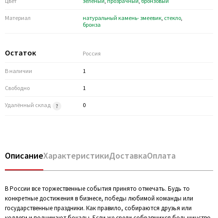
Цвет
зеленый
,
прозрачный
,
бронзовый
Материал
натуральный камень- змеевик
,
стекло
,
бронза
Остаток
Россия
В наличии
1
Свободно
1
Удалённый склад
0
Описание
Характеристики
Доставка
Оплата
В России все торжественные события принято отмечать. Будь то
конкретные достижения в бизнесе, победы любимой команды или
государственные праздники. Как правило, собираются друзья или
коллеги и поднимают бокалы. Если же среди собравшихся большинство