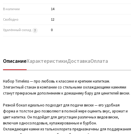
В наличии
14
Свободно
12
Удалённый склад
0
Описание
Характеристики
Доставка
Оплата
Набор Timeless — про любовь к классике и крепким напиткам.
Элегантный стакан в компании со стильными охлаждающими камнями
станут прекрасным дополнением к домашнему бару для ценителей виски.
Резной бокал идеально подходит для подачи виски — его удобная
форма и толстое дно позволяют в полной мере оценить вкус, аромат и
цвет напитка. Он подойдет для дегустации различных видов виски,
включая односолодовые, купажированные и бурбон.
Охлаждающие камни из талькохлорита предназначены для поддержания