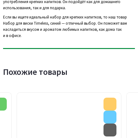
употребления крепких напитков. Он подойдёт как для домашнего
использования, так и для подарка.
Если вы ищете идеальный набор для крепких напитков, то наш товар
Набор для виски Timeless, синий — отличный выбор. Он поможет вам
насладиться вкусом и ароматом любимых напитков, как дома так
и в офисе.
Похожие товары
Новинка
Акция
Внимание
Товар с д