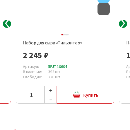
Товар с д
Набор для сыра «Тильзитер»
Н
2 245 ₽
1
Артикул:
5PJT-10604
А
В наличии:
392 шт
В
Свободно:
330 шт
С
Купить