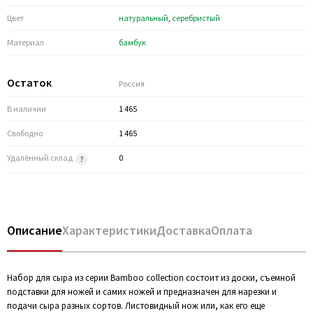
Цвет
натуральный
,
серебристый
Материал
бамбук
Остаток
Россия
В наличии
1 465
Свободно
1 465
Удалённый склад
0
Описание
Характеристики
Доставка
Оплата
Набор для сыра из серии Bamboo collection состоит из доски, съемной
подставки для ножей и самих ножей и предназначен для нарезки и
подачи сыра разных сортов. Листовидный нож или, как его еще