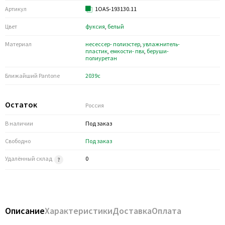
Артикул
1OAS-193130.11
Цвет
фуксия
,
белый
Материал
несессер- полиэстер
,
увлажнитель-
пластик
,
емкости- пвх
,
беруши-
полиуретан
Ближайший Pantone
2039c
Остаток
Россия
В наличии
Под заказ
Свободно
Под заказ
Удалённый склад
0
Описание
Характеристики
Доставка
Оплата