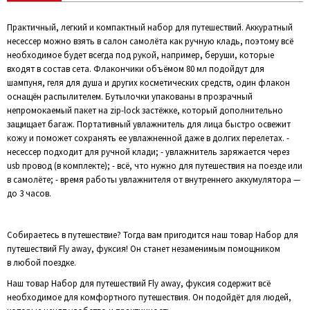
Практичный, легкий и компактный набор для путешествий. Аккуратный
несессер можно взять в салон самолёта как ручную кладь, поэтому всё
необходимое будет всегда под рукой, например, беруши, которые
входят в состав сета. Флакончики объёмом 80 мл подойдут для
шампуня, геля для душа и других косметических средств, один флакон
оснащён распылителем. Бутылочки упакованы в прозрачный
непромокаемый пакет на zip-lock застёжке, который дополнительно
защищает багаж. Портативный увлажнитель для лица быстро освежит
кожу и поможет сохранять ее увлажненной даже в долгих перелетах. -
несессер подходит для ручной клади; - увлажнитель заряжается через
usb провод (в комплекте); - всё, что нужно для путешествия на поезде или
в самолёте; - время работы увлажнителя от внутреннего аккумулятора —
до 3 часов.
Собираетесь в путешествие? Тогда вам пригодится наш товар Набор для
путешествий Fly away, фуксия! Он станет незаменимым помощником
в любой поездке.
Наш товар Набор для путешествий Fly away, фуксия содержит всё
необходимое для комфортного путешествия. Он подойдёт для людей,