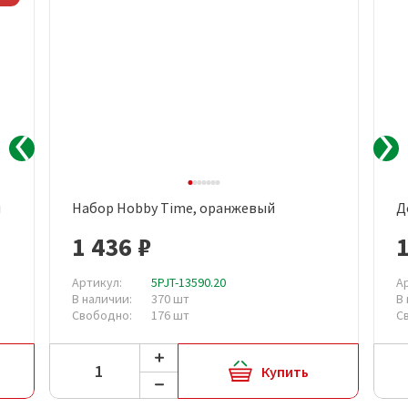
й
Набор Hobby Time, оранжевый
Д
1 436 ₽
1
Артикул:
5PJT-13590.20
А
В наличии:
370 шт
В
Свободно:
176 шт
С
Купить