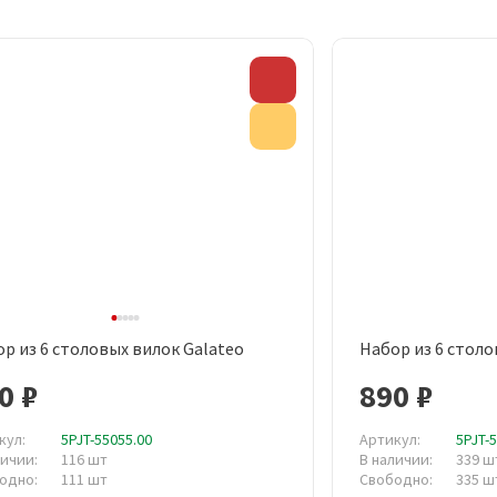
Скидка
Акция
р из 6 столовых вилок Galateo
Набор из 6 столо
Быстрый просмотр
Быст
0 ₽
890 ₽
кул:
5PJT-55055.00
Артикул:
5PJT-
личии:
116 шт
В наличии:
339 ш
одно:
111 шт
Свободно:
335 ш