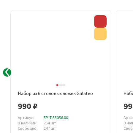
Скидка
Акция
Набор из 6 столовых ложек Galateo
Набо
Быстрый просмотр
990 ₽
99
Артикул:
5PJT-55056.00
Арти
В наличии:
254 шт
В на
Свободно:
247 шт
Своб