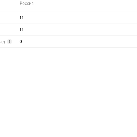
Россия
11
11
лад
0