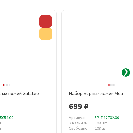
Скидка
Акция
вых ножей Galateo
Набор мерных ложек Measure 
рый просмотр
Быстрый просмотр
699 ₽
55054.00
Артикул:
5PJT-12702.00
т
В наличии:
208 шт
т
Свободно:
208 шт