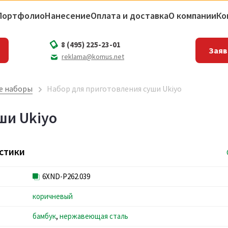
Портфолио
Нанесение
Оплата и доставка
О компании
Ко
8 (495) 225-23-01
Заяв
reklama@komus.net
е наборы
Набор для приготовления суши Ukiyo
ши Ukiyo
стики
6XND-P262.039
коричневый
бамбук
,
нержавеющая сталь