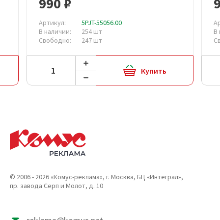
990 ₽
Артикул:
5PJT-55056.00
А
В наличии:
254 шт
В
Свободно:
247 шт
С
Купить
© 2006 - 2026 «Комус-реклама», г. Москва, БЦ «Интеграл»,
пр. завода Серп и Молот, д. 10