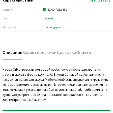
Характеристики
Смотреть все
Артикул
6XND-P262.350
Цвет
черный
Материал
стекло
,
дерево
Описание
Характеристики
Доставка
Оплата
Набор Orbit представляет собой необычную емкость для хранения
масла и уксуса в форме двух колб. Внутри большой колбы для масла
находится малая для уксуса. У обеих колб есть специальные крышечки,
которые герметично закрываются. Впрочем, подходит для хранения не
только масла и уксуса, но и любых других жидкостей, необходимых на
кухне. Сосуд прочно стоит на подставке, которая идет в комплекте.
Зарегистрированный дизайн®.