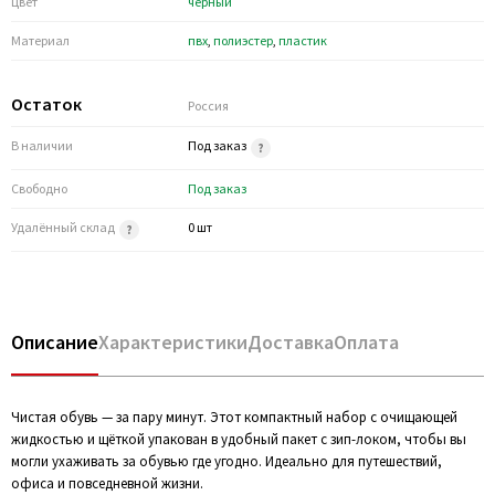
Цвет
черный
Материал
пвх
,
полиэстер
,
пластик
Остаток
Россия
В наличии
Под заказ
Свободно
Под заказ
Удалённый склад
0 шт
Описание
Характеристики
Доставка
Оплата
Чистая обувь — за пару минут. Этот компактный набор с очищающей
жидкостью и щёткой упакован в удобный пакет с зип-локом, чтобы вы
могли ухаживать за обувью где угодно. Идеально для путешествий,
офиса и повседневной жизни.