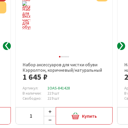
Акция
Набор аксессуаров для чистки обуви
Н
Кэрролтон, коричневый/натуральный
н
1 645 ₽
2
Артикул:
1OAS-841428
А
В наличии:
219 шт
В
Свободно:
219 шт
С
Купить