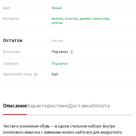
Цвет
белый
Материал
металл
,
пластик
,
дерево
,
полиэстер
,
хлопок
Остаток
Россия
В наличии
Под заказ
Свободно
Под заказ
Удалённый склад
0 шт
Описание
Характеристики
Доставка
Оплата
Чистая и ухоженная обувь — в одном стильном наборе. Внутри
хлопкового мешочка с завязками можно найти всё для аккуратного