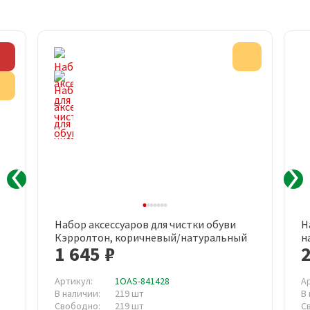
Скидка
Акция
Акция
Набор аксессуаров для чистки обуви
Н
Кэрролтон, коричневый/натуральный
н
1 645 ₽
2
Артикул:
1OAS-841428
А
В наличии:
219 шт
В
Свободно:
219 шт
С