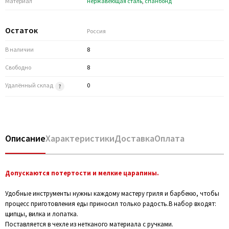
Материал
нержавеющая сталь
,
спанбонд
Остаток
Россия
В наличии
8
Свободно
8
Удалённый склад
0
Описание
Характеристики
Доставка
Оплата
Допускаются потертости и мелкие царапины.
Удобные инструменты нужны каждому мастеру гриля и барбекю, чтобы
процесс приготовления еды приносил только радость.В набор входят:
щипцы, вилка и лопатка.
Поставляется в чехле из нетканого материала с ручками.