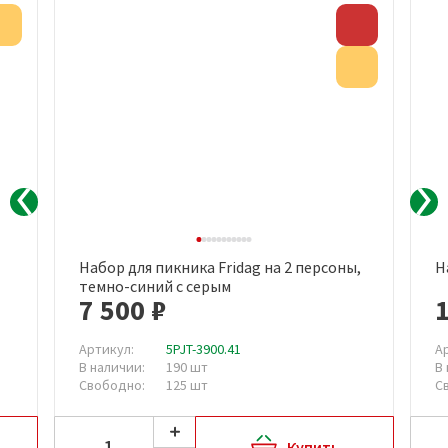
Акция
Скидка
Акция
Набор для пикника Fridag на 2 персоны,
Н
темно-синий с серым
7 500 ₽
1
Артикул:
5PJT-3900.41
А
В наличии:
190 шт
В
Свободно:
125 шт
С
Купить