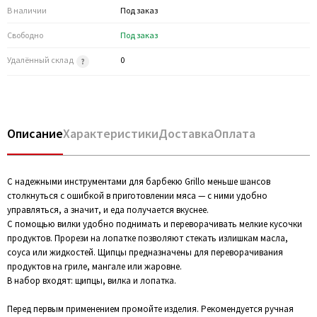
В наличии
Под заказ
Свободно
Под заказ
Удалённый склад
0
Описание
Характеристики
Доставка
Оплата
С надежными инструментами для барбекю Grillo меньше шансов
столкнуться с ошибкой в приготовлении мяса — с ними удобно
управляться, а значит, и еда получается вкуснее.
С помощью вилки удобно поднимать и переворачивать мелкие кусочки
продуктов. Прорези на лопатке позволяют стекать излишкам масла,
соуса или жидкостей. Щипцы предназначены для переворачивания
продуктов на гриле, мангале или жаровне.
В набор входят: щипцы, вилка и лопатка.
Перед первым применением промойте изделия. Рекомендуется ручная