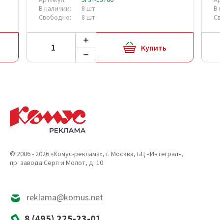
В наличии:
8 шт
В
Свободно:
8 шт
С
Купить
© 2006 - 2026 «Комус-реклама», г. Москва, БЦ «Интеграл»,
пр. завода Серп и Молот, д. 10
reklama@komus.net
8 (495) 225-23-01