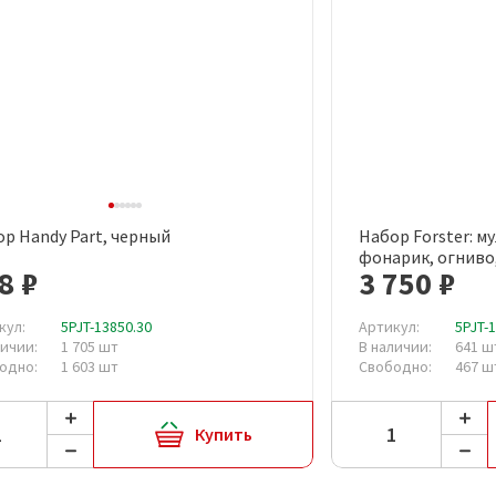
р Handy Part, черный
Набор Forster: м
Быстрый просмотр
Быст
фонарик, огниво
8 ₽
3 750 ₽
кул:
5PJT-13850.30
Артикул:
5PJT-
личии:
1 705 шт
В наличии:
641 
одно:
1 603 шт
Свободно:
467 ш
Купить