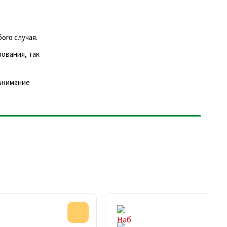
ого случая.
ования, так
 внимание
Акция