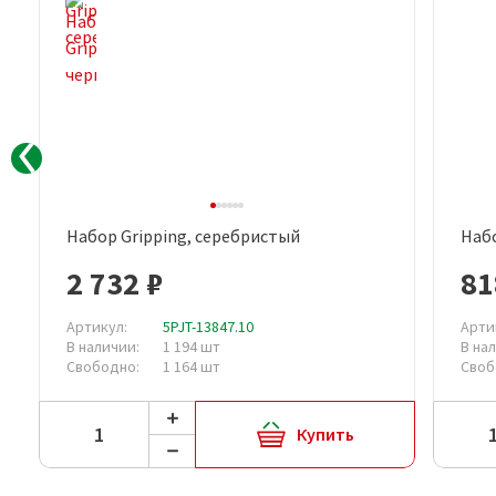
Набор Gripping, серебристый
Набо
Быстрый просмотр
2 732 ₽
81
Артикул:
5PJT-13847.10
Арти
В наличии:
1 194 шт
В на
Свободно:
1 164 шт
Своб
Купить