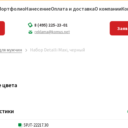
Портфолио
Нанесение
Оплата и доставка
О компании
Ко
8 (495) 225-23-01
Заяв
reklama@komus.net
для мужчин
Набор Detalli Maxi, черный
 цвета
стики
5PJT-22217.30