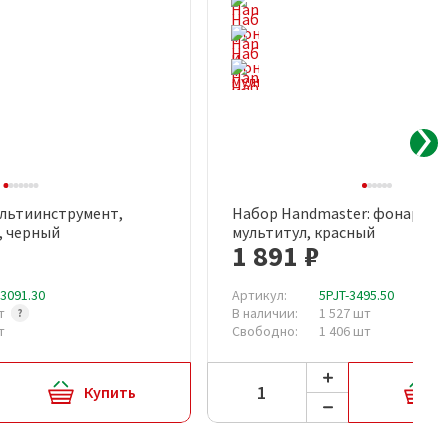
ультиинструмент,
Набор Handmaster: фонарик 
рый просмотр
Быстрый просмотр
, черный
мультитул, красный
1 891 ₽
13091.30
Артикул:
5PJT-3495.50
шт
В наличии:
1 527 шт
т
Свободно:
1 406 шт
Купить