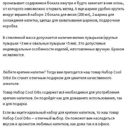
пронизывает содержимое бокала изнутри и будто зажигает в нем огонь,
от которого невозможно оторвать взгляд. А еще шарики удобно крутить
вокруг вершин.В наборе: 2 бокала для виски (200 мл), 2 шарика для
охлаждения напитка, щипцы для захватывания шариков, подарочная
коробка.
В стеклянной массе допускается наличие мелких пузырьков (круглые
пузырьки <3 мм и овальные пузырьки <5 мм). Это допустимые
индивидуальные особенности изделий, изготовленных вручную. Браком
не являются.
Любите крепкие напитки? Тогда вам пригодится наш товар Набор Cool
Orbs! Он станет отличным подарком для ценителя качественного
алкоголя.
Товар Набор Cool Orbs содержит всё необходимое для употребления
крепких напитков. Он подойдёт как для домашнего использования, так
и для подарка.
Если вы ищете идеальный набор для крепких напитков, то наш товар
Набор Cool Orbs — отличный выбор. Он поможет вам насладиться
вкусом и ароматом любимых напитков, как дома так и в офисе.