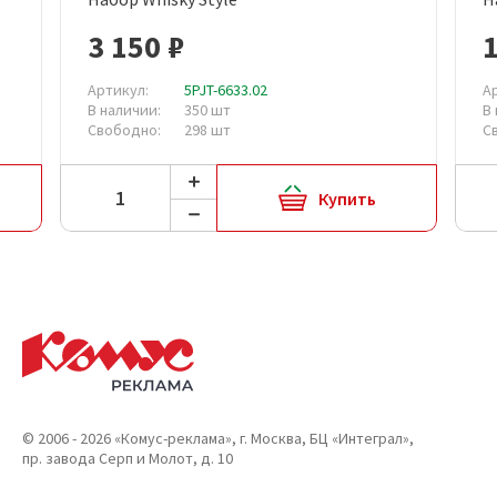
3 150 ₽
1
Артикул:
5PJT-6633.02
А
В наличии:
350 шт
В
Свободно:
298 шт
С
Купить
© 2006 - 2026 «Комус-реклама», г. Москва, БЦ «Интеграл»,
пр. завода Серп и Молот, д. 10