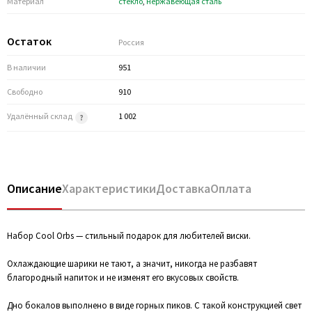
Материал
стекло
,
нержавеющая сталь
Остаток
Россия
В наличии
951
Свободно
910
Удалённый склад
1 002
Описание
Характеристики
Доставка
Оплата
Набор Cool Orbs — стильный подарок для любителей виски.
Охлаждающие шарики не тают, а значит, никогда не разбавят
благородный напиток и не изменят его вкусовых свойств.
Дно бокалов выполнено в виде горных пиков. С такой конструкцией свет