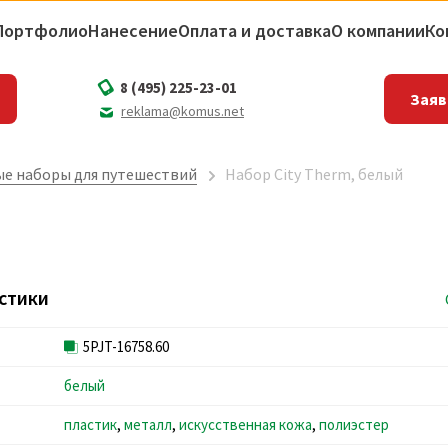
Портфолио
Нанесение
Оплата и доставка
О компании
Ко
8 (495) 225-23-01
Заяв
reklama@komus.net
е наборы для путешествий
Набор City Therm, белый
стики
5PJT-16758.60
белый
пластик
,
металл
,
искусственная кожа
,
полиэстер