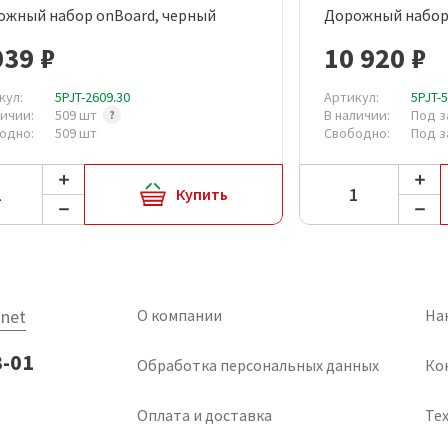
ожный набор onBoard, черный
Дорожный набор 
Быстрый просмотр
Быст
039 ₽
10 920 ₽
кул:
5PJT-2609.30
Артикул:
5PJT-
личии:
509 шт
В наличии:
Под з
одно:
509 шт
Свободно:
Под з
Купить
net
О компании
На
3-01
Обработка персональных данных
Ко
Оплата и доставка
Тех