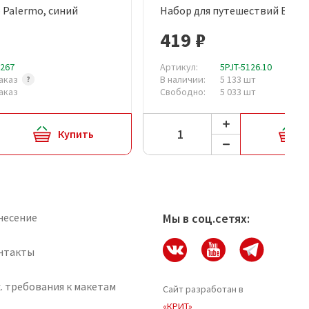
Palermo, синий
Набор для путешествий Essent
рый просмотр
Быстрый просмотр
419 ₽
5267
Артикул:
5PJT-5126.10
аказ
В наличии:
5 133 шт
аказ
Свободно:
5 033 шт
Купить
несение
Мы в соц.сетях:
нтакты
. требования к макетам
Сайт разработан в
«КРИТ»