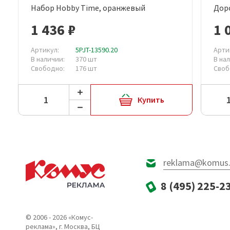
Набор Hobby Time, оранжевый
Дор
Быстрый просмотр
1 436 ₽
1 
Артикул:
5PJT-13590.20
Арти
В наличии:
370 шт
В на
Свободно:
176 шт
Своб
Купить
reklama@komus.
8 (495) 225-2
© 2006 - 2026 «Комус-
реклама», г. Москва, БЦ