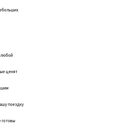
небольших
в любой
рые ценят
ашим
вашу поездку
е готовы