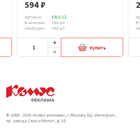
594 ₽
2
Артикул:
EXLS-12
А
В наличии:
188 шт
В
Свободно:
188 шт
С
Купить
© 2006 - 2026 «Комус-реклама», г. Москва, БЦ «Интеграл»,
пр. завода Серп и Молот, д. 10