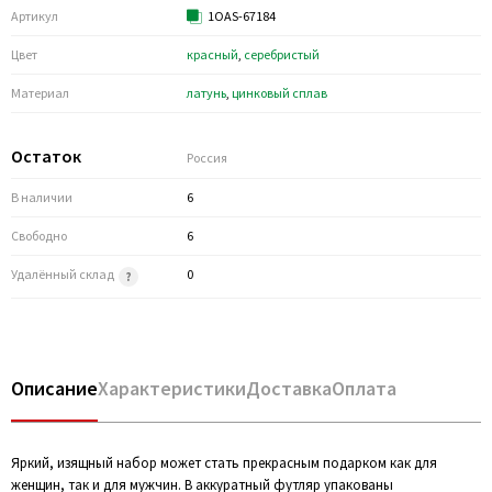
Артикул
1OAS-67184
Цвет
красный
,
серебристый
Материал
латунь
,
цинковый сплав
Остаток
Россия
В наличии
6
Свободно
6
Удалённый склад
0
Описание
Характеристики
Доставка
Оплата
Яркий, изящный набор может стать прекрасным подарком как для
женщин, так и для мужчин. В аккуратный футляр упакованы