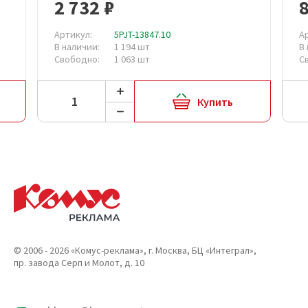
2 732 ₽
Артикул:
5PJT-13847.10
А
В наличии:
1 194 шт
В
Свободно:
1 063 шт
С
Купить
© 2006 - 2026 «Комус-реклама», г. Москва, БЦ «Интеграл»,
пр. завода Серп и Молот, д. 10