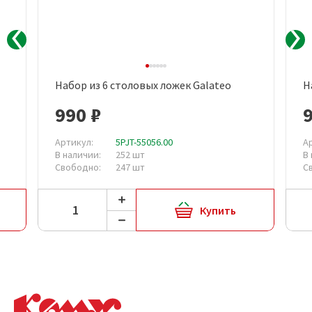
Набор из 6 столовых ложек Galateo
Н
990 ₽
Артикул:
5PJT-55056.00
А
В наличии:
252 шт
В
Свободно:
247 шт
С
Купить