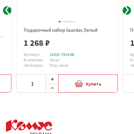
Подарочный набор Guardar, белый
П
м,
1 268 ₽
1
Артикул:
1OAS-7314.06
А
В наличии:
36 шт
В
Свободно:
Под заказ
С
Купить