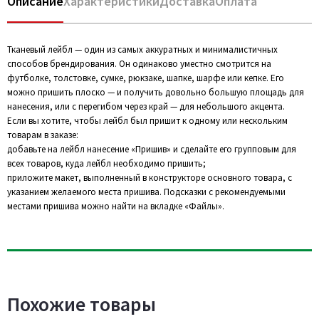
Описание
Характеристики
Доставка
Оплата
Тканевый лейбл — один из самых аккуратных и минималистичных
способов брендирования. Он одинаково уместно смотрится на
футболке, толстовке, сумке, рюкзаке, шапке, шарфе или кепке. Его
можно пришить плоско — и получить довольно большую площадь для
нанесения, или с перегибом через край — для небольшого акцента.
Если вы хотите, чтобы лейбл был пришит к одному или нескольким
товарам в заказе:
добавьте на лейбл нанесение «Пришив» и сделайте его групповым для
всех товаров, куда лейбл необходимо пришить;
приложите макет, выполненный в конструкторе основного товара, с
указанием желаемого места пришива. Подсказки с рекомендуемыми
местами пришива можно найти на вкладке «Файлы».
Похожие товары