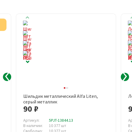
Акция
Шильдик металлический Alfa Liten,
Л
серый металлик
90 ₽
9
Артикул:
5PJT-13844.13
А
В наличии:
10 377 шт
В
Свободно:
10 377 шт
С