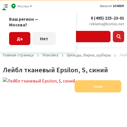
Заказ от
10 000 ₽
Москва
8 (495) 225-23-01
Ваш регион —
reklama@komus.net
Москва?
Каталог
Да
Нет
Главная страница
Упаковка
Шильды, бирки, шуберы
Лейб
Лейбл тканевый Epsilon, S, синий
Акция