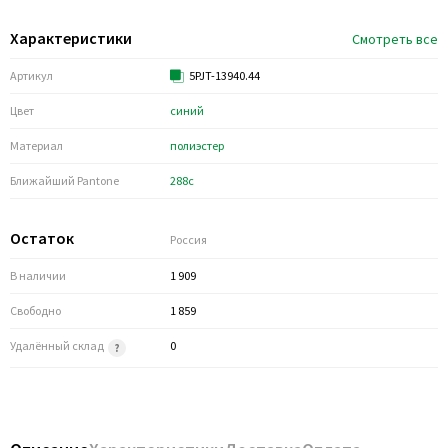
Характеристики
Смотреть все
Артикул
5PJT-13940.44
Цвет
синий
Материал
полиэстер
Ближайший Pantone
288c
Остаток
Россия
В наличии
1 909
Свободно
1 859
Удалённый склад
0