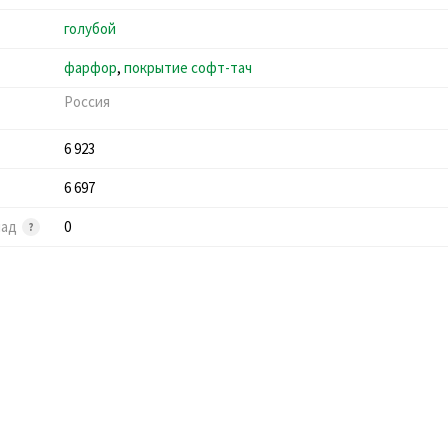
голубой
фарфор
,
покрытие софт-тач
Россия
6 923
6 697
лад
0