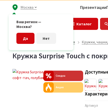
Презентации
Москва
Ваш регион —
Каталог
Москва?
Да
Нет
Главная страница
Посуда и кухня
Кружки, чашки
Кружка Surprise Touch с пок
Доступные
Скидка
Акция
Характери
Артикул