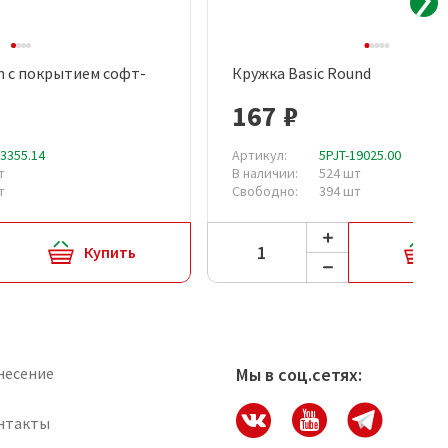
n с покрытием софт-
Кружка Basic Round
рый просмотр
Быстрый просмотр
167 ₽
13355.14
Артикул:
5PJT-19025.00
т
В наличии:
524 шт
т
Свободно:
394 шт
Купить
несение
Мы в соц.сетях:
нтакты