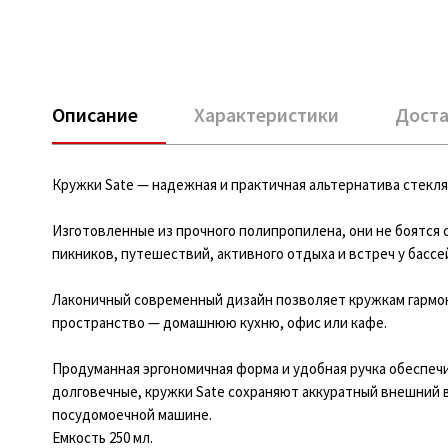
Описание
Характеристики
Доста
Кружки Sate — надежная и практичная альтернатива стекля
Изготовленные из прочного полипропилена, они не боятся 
пикников, путешествий, активного отдыха и встреч у бассе
Лаконичный современный дизайн позволяет кружкам гармон
пространство — домашнюю кухню, офис или кафе.
Продуманная эргономичная форма и удобная ручка обеспеч
долговечные, кружки Sate сохраняют аккуратный внешний 
посудомоечной машине.
Емкость 250 мл.