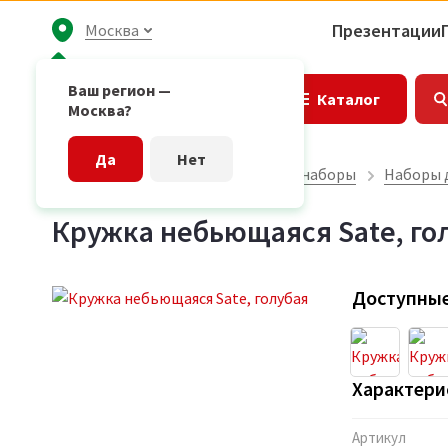
Презентации
Москва
Ваш регион —
Каталог
Москва?
Да
Нет
Главная страница
Подарочные наборы
Наборы 
Кружка небьющаяся Sate, го
Доступные
Характери
Артикул