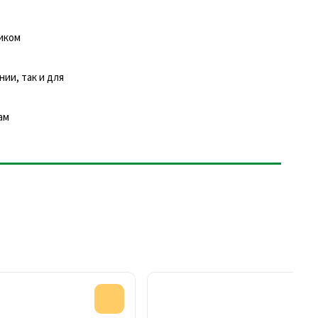
ником
ии, так и для
ам
Акция