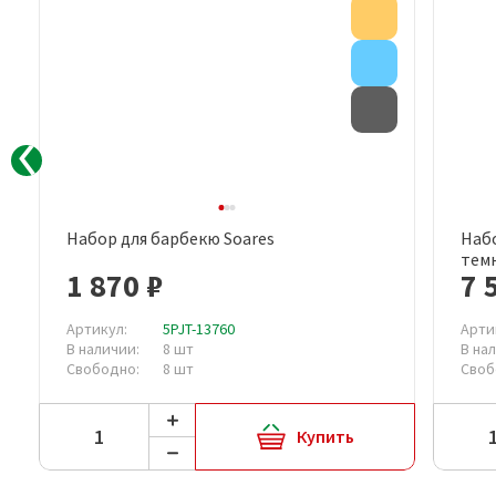
Акция
Акция
Внимание
Товар с дефе
Набор для барбекю Soares
Набо
Быстрый просмотр
темн
1 870 ₽
7 
Артикул:
5PJT-13760
Арти
В наличии:
8 шт
В на
Свободно:
8 шт
Своб
Купить