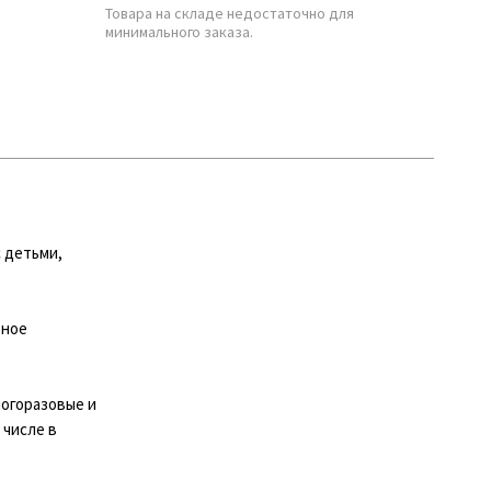
Товара на складе недостаточно для
минимального заказа.
с детьми,
вное
ногоразовые и
 числе в