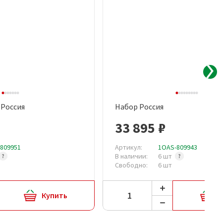
 Россия
Набор Россия
рый просмотр
Быстрый просмотр
33 895 ₽
809951
Артикул:
1OAS-809943
В наличии:
6 шт
Свободно:
6 шт
Купить