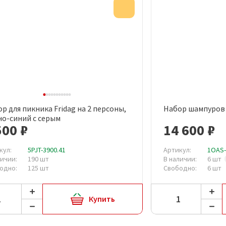
Акция
ктом
р для пикника Fridag на 2 персоны,
Набор шампуров
Быстрый просмотр
Быст
о-синий с серым
500 ₽
14 600 ₽
кул:
5PJT-3900.41
Артикул:
1OAS-
личии:
190 шт
В наличии:
6 шт
одно:
125 шт
Свободно:
6 шт
Купить