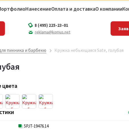
Портфолио
Нанесение
Оплата и доставка
О компании
Ко
8 (495) 225-23-01
Заяв
reklama@komus.net
для пикника и барбекю
Кружка небьющаяся Sate, голубая
лубая
 цвета
стики
5PJT-19476.14