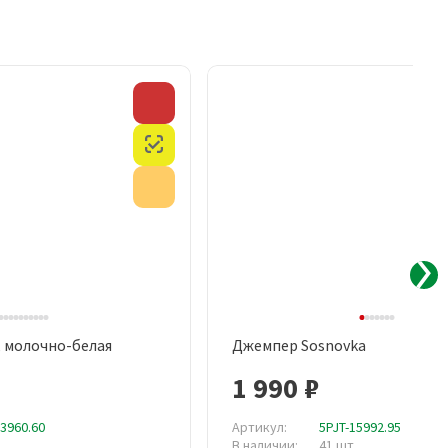
Скидка
Честный знак
Акция
, молочно-белая
Джемпер Sosnovka
рый просмотр
Быстрый просмотр
1 990 ₽
13960.60
Артикул:
5PJT-15992.95
В наличии:
41 шт