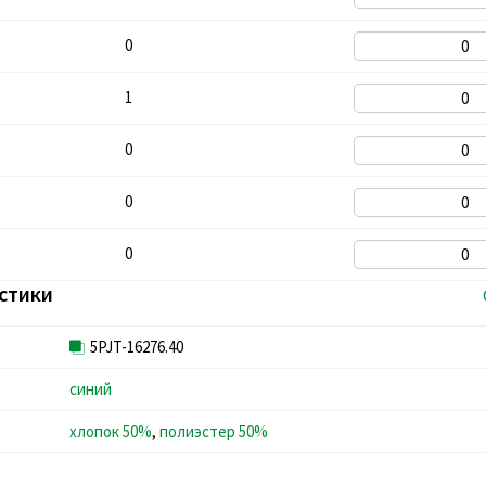
0
1
0
0
0
стики
5PJT-16276.40
синий
хлопок 50%
,
полиэстер 50%