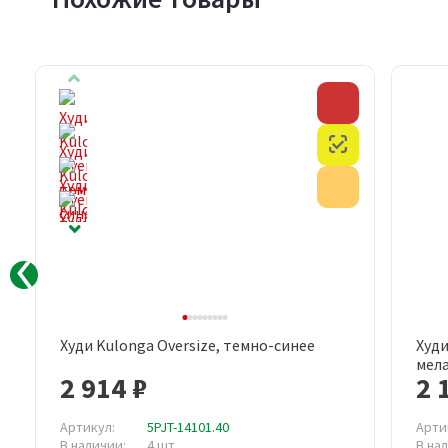
Скидка
Скидка
Честный знак
Честный знак
Акция
Акция
Худи Kulonga Oversize, темно-синее
Худи
Быстрый просмотр
мел
2 914 ₽
2 
Артикул:
5PJT-14101.40
Арти
В наличии:
4 шт
В на