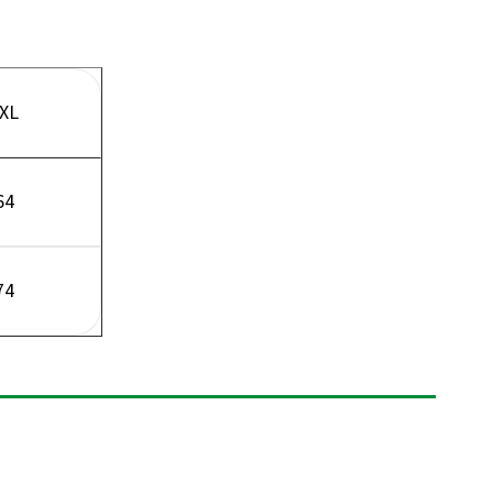
XL
64
74