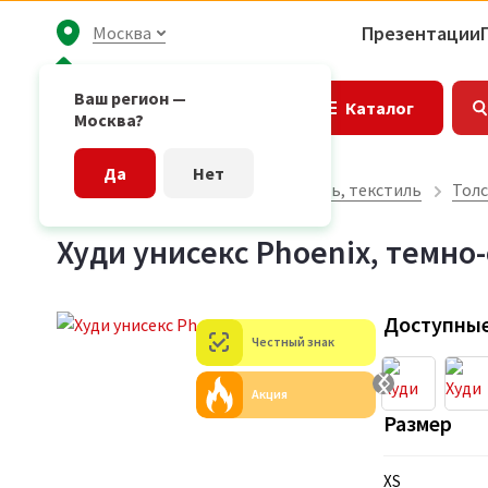
Презентации
Москва
Ваш регион —
Каталог
Москва?
Да
Нет
Главная страница
Одежда, обувь, текстиль
Толс
Худи унисекс Phoenix, темно
Доступные
Честный знак
Акция
Размер
XS