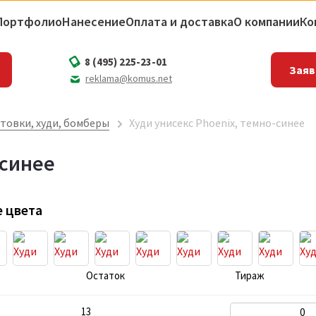
Портфолио
Нанесение
Оплата и доставка
О компании
Ко
8 (495) 225-23-01
Заяв
reklama@komus.net
товки, худи, бомберы
Худи унисекс Phoenix, темно-синее
-синее
 цвета
Остаток
Тираж
13