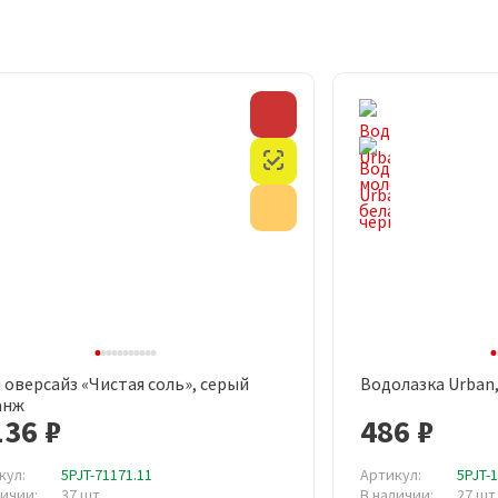
Скидка
Честный знак
Акция
 оверсайз «Чистая соль», серый
Водолазка Urban
Быстрый просмотр
Быст
анж
136 ₽
486 ₽
кул:
5PJT-71171.11
Артикул:
5PJT-
личии:
37 шт
В наличии:
27 шт