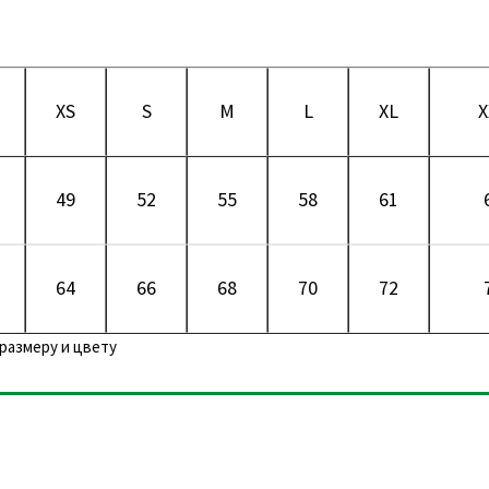
XS
S
M
L
XL
X
49
52
55
58
61
64
66
68
70
72
размеру и цвету