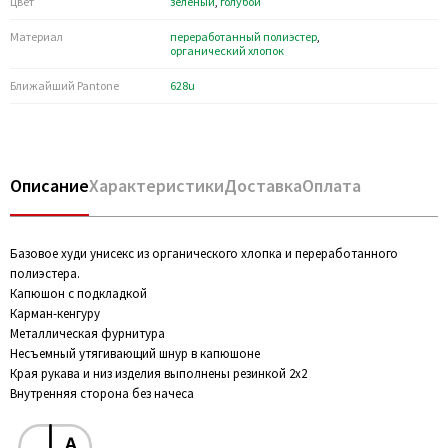
Цвет
зеленый
,
голубой
Материал
переработанный полиэстер
,
органический хлопок
Ближайший Pantone
628u
Описание
Характеристики
Доставка
Оплата
Базовое худи унисекс из органического хлопка и переработанного
полиэстера.
Капюшон с подкладкой
Карман-кенгуру
Металлическая фурнитура
Несъемный утягивающий шнур в капюшоне
Края рукава и низ изделия выполнены резинкой 2х2
Внутренняя сторона без начеса