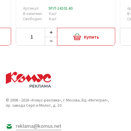
Артикул:
5PJT-14101.40
А
В наличии:
4 шт
В
Свободно:
4 шт
С
Купить
© 2006 - 2026 «Комус-реклама», г. Москва, БЦ «Интеграл»,
пр. завода Серп и Молот, д. 10
reklama@komus.net