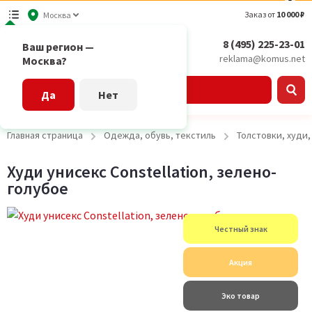
Заказ от
10 000 ₽
Москва
8 (495) 225-23-01
Ваш регион —
reklama@komus.net
Москва?
Каталог
Да
Нет
Главная страница
Одежда, обувь, текстиль
Толстовки, худи
Худи унисекс Constellation, зелено-
голубое
Честный знак
Акция
Эко товар