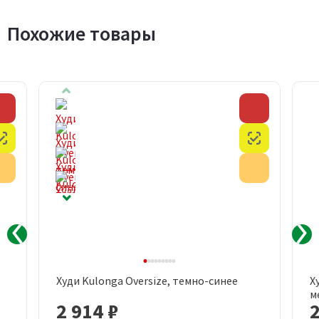
Похожие товары
Скидка
Скидка
Честный знак
Честный з
Акция
Акция
Худи Kulonga Oversize, темно-синее
Х
м
2 914 ₽
2