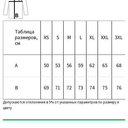
Таблица
размеров,
XS
S
M
L
XL
XXL
3XL
см
A
50
53
56
59
62
65
68
B
69
71
72
73
74
75
76
Допускаются отклонения в 5% от указанных параметров по размеру и
цвету