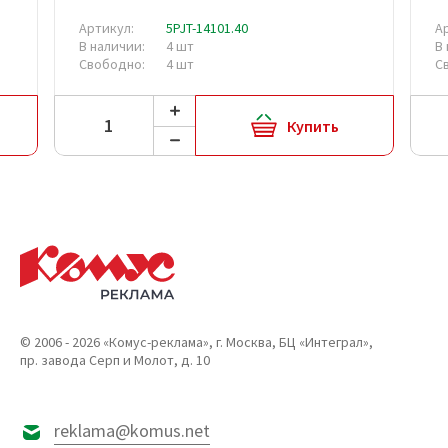
Артикул:
5PJT-14101.40
А
В наличии:
4 шт
В
Свободно:
4 шт
С
Купить
© 2006 - 2026 «Комус-реклама», г. Москва, БЦ «Интеграл»,
пр. завода Серп и Молот, д. 10
reklama@komus.net