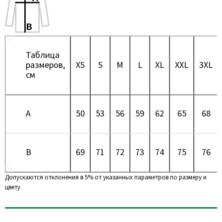
Таблица
размеров,
XS
S
M
L
XL
XXL
3XL
см
A
50
53
56
59
62
65
68
B
69
71
72
73
74
75
76
Допускаются отклонения в 5% от указанных параметров по размеру и
цвету