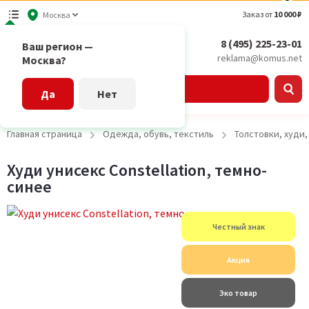
Заказ от
10 000 ₽
Москва
8 (495) 225-23-01
Ваш регион —
reklama@komus.net
Москва?
Каталог
Да
Нет
Главная страница
Одежда, обувь, текстиль
Толстовки, худи
Худи унисекс Constellation, темно-
синее
Честный знак
Акция
Эко товар