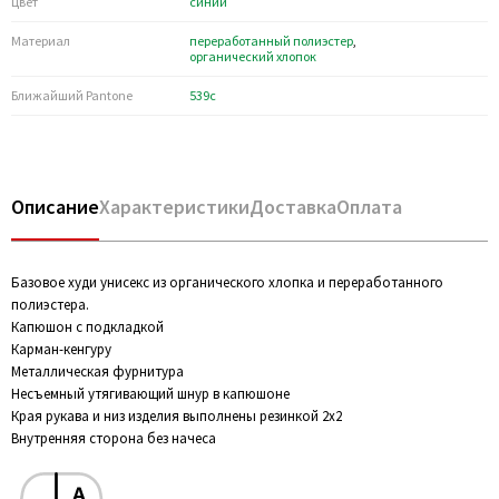
Цвет
синий
Материал
переработанный полиэстер
,
органический хлопок
Ближайший Pantone
539c
Описание
Характеристики
Доставка
Оплата
Базовое худи унисекс из органического хлопка и переработанного
полиэстера.
Капюшон с подкладкой
Карман-кенгуру
Металлическая фурнитура
Несъемный утягивающий шнур в капюшоне
Края рукава и низ изделия выполнены резинкой 2х2
Внутренняя сторона без начеса