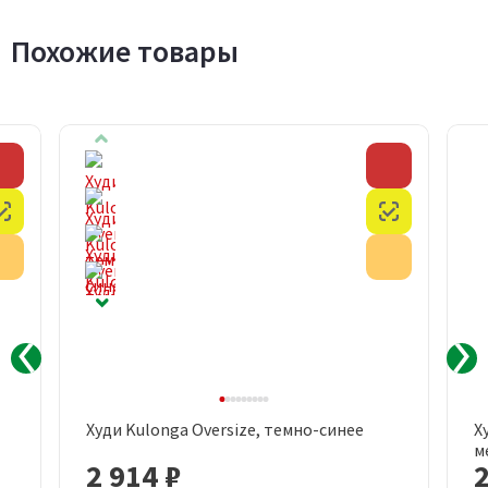
Похожие товары
Скидка
Скидка
Честный знак
Честный з
Акция
Акция
Худи Kulonga Oversize, темно-синее
Х
м
2 914 ₽
2