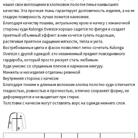
нашел свое воплощение в хлопковом полотне пенье наивысшего
качества. Эта прочная ткань гарантирует долговечность изделия, а на ее
гладкую поверхность лучше ложится нанесение.
Благодаря качеству пошива, актуальному крою и начесу с изнаночной
стороны худи Kulonga Oversize хорошо садится по фигуре и создает
приятный объемный эффект: в нем хочется гулять подольше,
растягивая приятное ощущение мягкости, тепла и уюта.
Востребованные цвета и фасон позволяют легко сочетать Kulonga
Oversize c другой одеждой: это незаменимый предмет повседневного
гардероба, который просто рискует стать любимым.
Худи унисекс со спущенным плечом и карманом-кенгуру.
Манжеты и низ изделия отделаны резинкой
Внутренняя сторона с начесом
Благодаря тонким и длинным волокнам хлопка полотно худи отличается
гладкостью, ровностью и прочностью, отлично сохраняет форму, не
деформируется и не выцветает при стирке.
Толстовки с начесом могут оставлять ворс на одежде нижнего слоя.