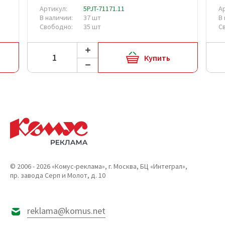
Артикул:
5PJT-71171.11
А
В наличии:
37 шт
В
Свободно:
35 шт
С
Купить
© 2006 - 2026 «Комус-реклама», г. Москва, БЦ «Интеграл»,
пр. завода Серп и Молот, д. 10
reklama@komus.net