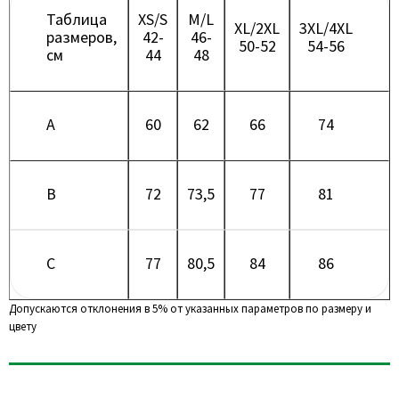
Таблица
XS/S
M/L
XL/2XL
3XL/4XL
размеров,
42-
46-
50-52
54-56
см
44
48
A
60
62
66
74
B
72
73,5
77
81
C
77
80,5
84
86
Допускаются отклонения в 5% от указанных параметров по размеру и
цвету