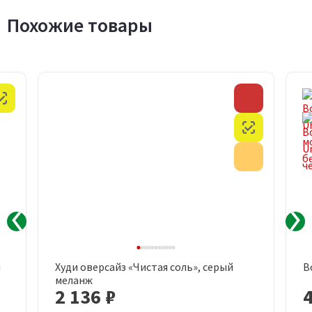
Похожие товары
Честный знак
Скидка
Честный з
Акция
й
Худи оверсайз «Чистая соль», серый
В
меланж
2 136 ₽