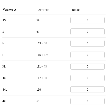
Размер
Остаток
Тираж
XS
94
S
67
M
163
+ 50
L
165
+ 125
XL
191
+ 75
XXL
117
+ 50
3XL
110
4XL
63