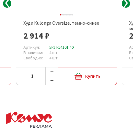
Худи Kulonga Oversize, темно-синее
Х
м
2 914 ₽
2
Артикул:
5PJT-14101.40
А
В наличии:
4 шт
В
Свободно:
4 шт
С
Купить