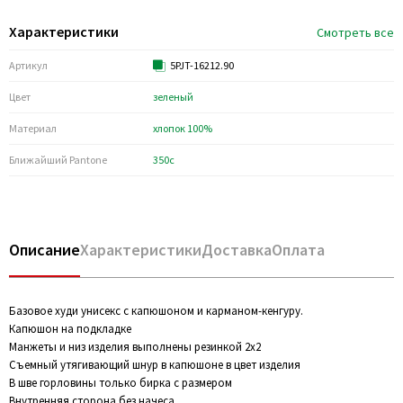
Характеристики
Смотреть все
Артикул
5PJT-16212.90
Цвет
зеленый
Материал
хлопок 100%
Ближайший Pantone
350c
Описание
Характеристики
Доставка
Оплата
Базовое худи унисекс с капюшоном и карманом-кенгуру.
Капюшон на подкладке
Манжеты и низ изделия выполнены резинкой 2х2
Съемный утягивающий шнур в капюшоне в цвет изделия
В шве горловины только бирка с размером
Внутренняя сторона без начеса