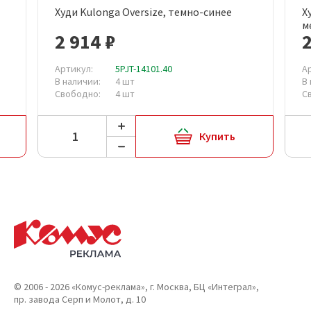
Худи Kulonga Oversize, темно-синее
Х
м
2 914 ₽
2
Артикул:
5PJT-14101.40
А
В наличии:
4 шт
В
Свободно:
4 шт
С
Купить
© 2006 - 2026 «Комус-реклама», г. Москва, БЦ «Интеграл»,
пр. завода Серп и Молот, д. 10