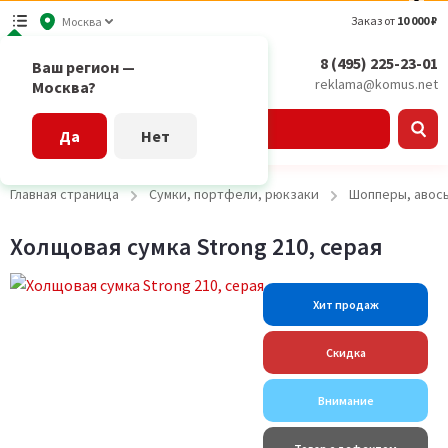
Заказ от
10 000 ₽
Москва
8 (495) 225-23-01
Ваш регион —
reklama@komus.net
Москва?
Каталог
Да
Нет
Главная страница
Сумки, портфели, рюкзаки
Шопперы, авось
Холщовая сумка Strong 210, серая
Хит продаж
Скидка
Внимание