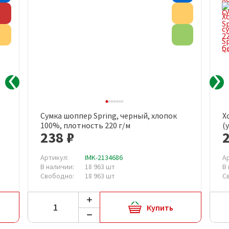
Скидка
Акция
Акция
Эко товар
Сумка шоппер Spring, черный, хлопок
Х
100%, плотность 220 г/м
(
238 ₽
2
Артикул:
IMK-2134686
А
В наличии:
18 963 шт
В
Свободно:
18 963 шт
С
Купить