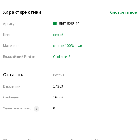
Характеристики
Смотреть все
Артикул
5PJT-5253.10
Цвет
серый
Материал
хлопок 100%
,
твил
Ближайший Pantone
Cool gray 8c
Остаток
Россия
В наличии
17 303
Свободно
16 066
Удалённый склад
0