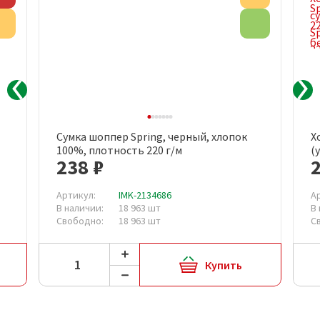
Акция
Эко товар
Сумка шоппер Spring, черный, хлопок
Х
100%, плотность 220 г/м
(
238 ₽
2
Артикул:
IMK-2134686
А
В наличии:
18 963 шт
В
Свободно:
18 963 шт
С
Купить