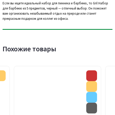
Если вы ищете идеальный набор для пикника и барбекю, то Gril Набор
для барбекю из 5 предметов, черный — отличный выбор. Он поможет
вам организовать незабываемый отдых на природе или станет
прекрасным подарком для коллег из офиса.
Похожие товары
Акция
Скидка
Акция
Внимание
Товар с д