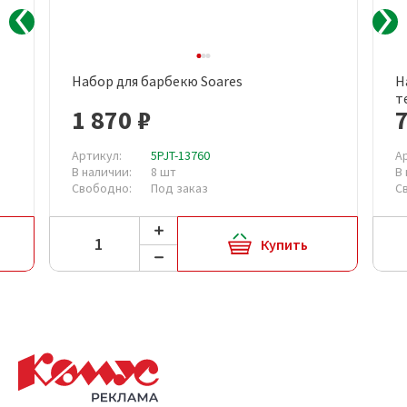
Набор для барбекю Soares
Н
т
1 870 ₽
7
Артикул:
5PJT-13760
А
В наличии:
8 шт
В
Свободно:
Под заказ
С
Купить