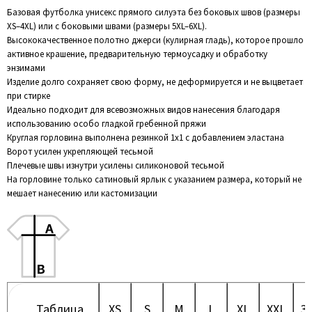
Базовая футболка унисекс прямого силуэта без боковых швов (размеры
XS–4XL) или с боковыми швами (размеры 5XL–6XL).
Высококачественное полотно джерси (кулирная гладь), которое прошло
активное крашение, предварительную термоусадку и обработку
энзимами
Изделие долго сохраняет свою форму, не деформируется и не выцветает
при стирке
Идеально подходит для всевозможных видов нанесения благодаря
использованию особо гладкой гребенной пряжи
Круглая горловина выполнена резинкой 1x1 с добавлением эластана
Ворот усилен укрепляющей тесьмой
Плечевые швы изнутри усилены силиконовой тесьмой
На горловине только сатиновый ярлык с указанием размера, который не
мешает нанесению или кастомизации
Таблица
XS
S
M
L
XL
XXL
3