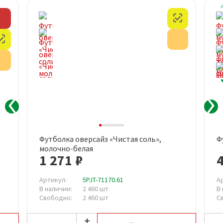
Скидка
Честный з
Честный знак
Акция
Акция
Футболка оверсайз «Чистая соль»,
Ф
молочно-белая
1 271 ₽
Артикул:
5PJT-71170.61
А
В наличии:
2 460 шт
В
Свободно:
2 460 шт
С