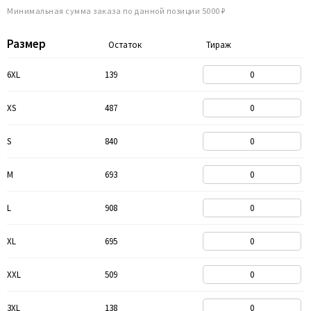
Минимальная сумма заказа по данной позиции 5000 ₽
Размер
Остаток
Тираж
6XL
139
XS
487
S
840
M
693
L
908
XL
695
XXL
509
3XL
138