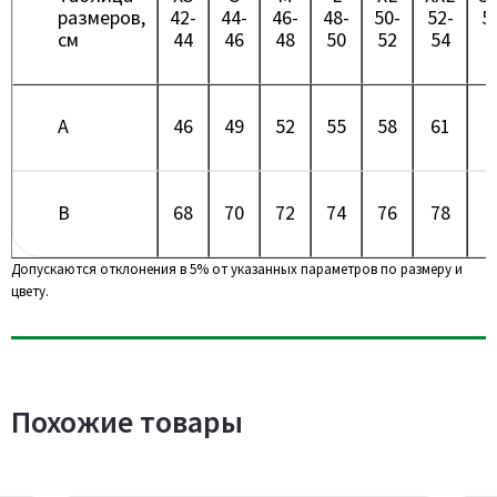
размеров,
42-
44-
46-
48-
50-
52-
5
см
44
46
48
50
52
54
5
A
46
49
52
55
58
61
6
B
68
70
72
74
76
78
8
Допускаются отклонения в 5% от указанных параметров по размеру и
цвету.
Похожие товары