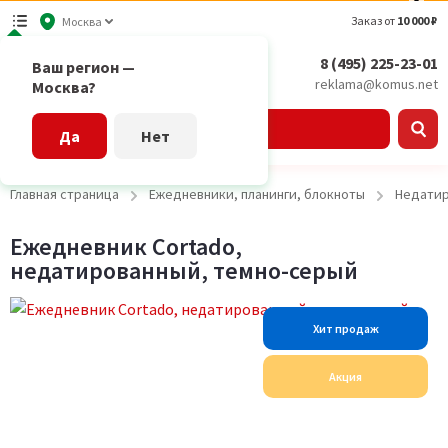
Заказ от
10 000 ₽
Москва
8 (495) 225-23-01
Ваш регион —
reklama@komus.net
Москва?
Каталог
Да
Нет
Главная страница
Ежедневники, планинги, блокноты
Недатир
Ежедневник Cortado,
недатированный, темно-серый
Хит продаж
Акция