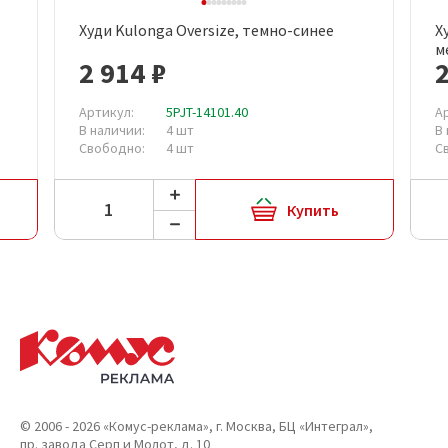
Худи Kulonga Oversize, темно-синее
Х
м
2 914 ₽
2
Артикул:
5PJT-14101.40
А
В наличии:
4 шт
В
Свободно:
4 шт
С
Купить
© 2006 - 2026 «Комус-реклама», г. Москва, БЦ «Интеграл»,
пр. завода Серп и Молот, д. 10